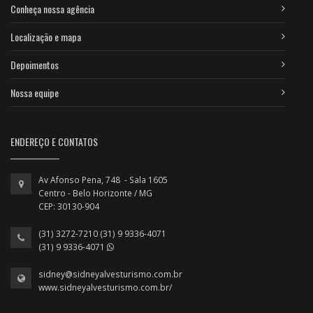
Conheça nossa agência
Localização e mapa
Depoimentos
Nossa equipe
ENDEREÇO E CONTATOS
Av Afonso Pena, 748 - Sala 1605
Centro - Belo Horizonte / MG
CEP: 30130-904
(31) 3272-7210 (31) 9 9336-4071
(31) 9 9336-4071
sidney@sidneyalvesturismo.com.br
www.sidneyalvesturismo.com.br/