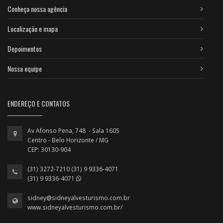
Conheça nossa agência
Localização e mapa
Depoimentos
Nossa equipe
ENDEREÇO E CONTATOS
Av Afonso Pena, 748 - Sala 1605
Centro - Belo Horizonte / MG
CEP: 30130-904
(31) 3272-7210 (31) 9 9336-4071
(31) 9 9336-4071
sidney@sidneyalvesturismo.com.br
www.sidneyalvesturismo.com.br/