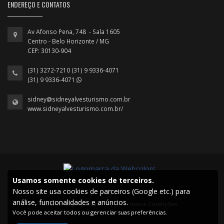
ENDEREÇO E CONTATOS
Av Afonso Pena, 748 - Sala 1605
Centro - Belo Horizonte / MG
CEP: 30130-904
(31) 3272-7210 (31) 9 9336-4071
(31) 9 9336-4071
sidney@sidneyalvesturismo.com.br
www.sidneyalvesturismo.com.br/
Usamos somente cookies de terceiros.
Nosso site usa cookies de parceiros (Google etc.) para
análise, funcionalidades e anúncios.
Política de privacidade
|
Termos e Condições
Você pode aceitar todos ou gerenciar suas preferências.
2025 © Todos os direitos reservados.