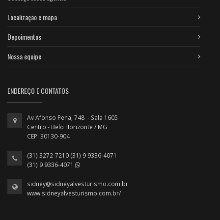
Localização e mapa
Depoimentos
Nossa equipe
ENDEREÇO E CONTATOS
Av Afonso Pena, 748 - Sala 1605
Centro - Belo Horizonte / MG
CEP: 30130-904
(31) 3272-7210 (31) 9 9336-4071
(31) 9 9336-4071
sidney@sidneyalvesturismo.com.br
www.sidneyalvesturismo.com.br/