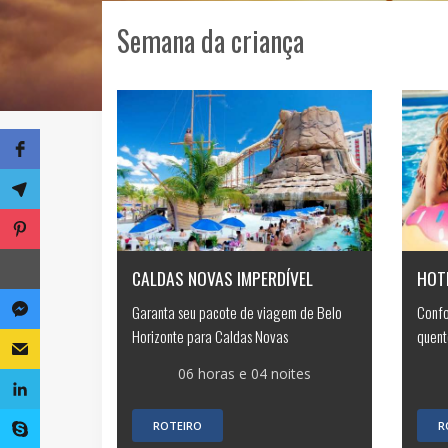
Semana da criança
CALDAS NOVAS IMPERDÍVEL
HOT
Garanta seu pacote de viagem de Belo
Confo
Horizonte para Caldas Novas
quent
06 horas e 04 noites
ROTEIRO
R