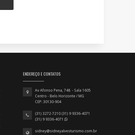
ENDEREÇO E CONTATOS
Av Afonso Pena, 748 - Sala 1605
Centro - Belo Horizonte / MG
CEP: 30130-904
(31) 3272-7210 (31) 9 9336-4071
(31) 9 9336-4071
sidney@sidneyalvesturismo.com.br