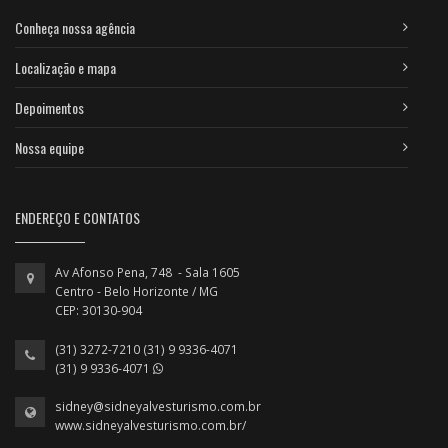
Conheça nossa agência
Localização e mapa
Depoimentos
Nossa equipe
ENDEREÇO E CONTATOS
Av Afonso Pena, 748 - Sala 1605
Centro - Belo Horizonte / MG
CEP: 30130-904
(31) 3272-7210 (31) 9 9336-4071
(31) 9 9336-4071
sidney@sidneyalvesturismo.com.br
www.sidneyalvesturismo.com.br/